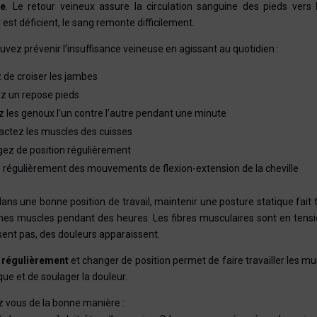
se
. Le retour veineux assure la circulation sanguine des pieds vers 
l est déficient, le sang remonte difficilement.
vez prévenir l’insuffisance veineuse en agissant au quotidien :
z de croiser les jambes
sez un repose pieds
z les genoux l’un contre l’autre pendant une minute
actez les muscles des cuisses
ez de position régulièrement
s régulièrement des mouvements de flexion-extension de la cheville
s une bonne position de travail, maintenir une posture statique fait t
es muscles pendant des heures. Les fibres musculaires sont en tensi
sent pas, des douleurs apparaissent.
r régulièrement
et changer de position permet de faire travailler les m
ue et de soulager la douleur.
 vous de la bonne manière :