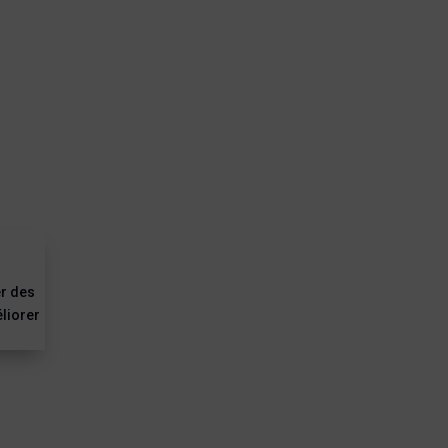
er des
éliorer