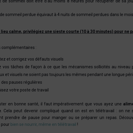
t de sommeil doit être d’au moins 8 heures pour récupérer de sa jo
 de sommeil perdue équivaut à 4 nuits de sommeil perdues dans le mois
un lieu calme, privilégiez une sieste courte (10 à 30 minutes) pour ne
s complémentaires :
tez et corrigez vos défauts visuels
z vos tâches de façon à ce que les mécanismes sollicités au niveau p
ux et visuels ne soient pas toujours les mêmes pendant une longue pér
s des pauses régulières
isez votre poste de travail
ster en bonne santé, il faut impérativement que vous ayez une
alime
e
. Cela peut devenir compliqué quand on est en télétravail : on ne s
t prendre de pause pour manger ou se préparer un repas. Découv
s pour
bien se nourrir, même en télétravail
!