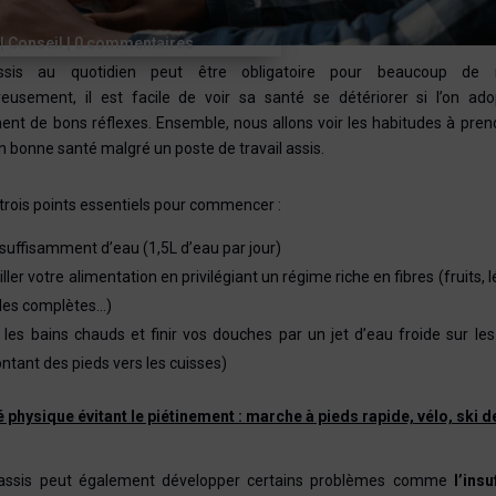
|
Conseil
|
0 commentaires
ssis au quotidien peut être obligatoire pour beaucoup de m
eusement, il est facile de voir sa santé se détériorer si l’on ad
ent de bons réflexes. Ensemble, nous allons voir les habitudes à pren
n bonne santé malgré un poste de travail assis.
e trois points essentiels pour commencer :
 suffisamment d’eau (1,5L d’eau par jour)
ller votre alimentation en privilégiant un régime riche en fibres (fruits,
les complètes…)
r les bains chauds et finir vos douches par un jet d’eau froide sur le
ntant des pieds vers les cuisses)
é physique évitant le piétinement : marche à pieds rapide, vélo, ski
assis peut également développer certains problèmes comme
l’insu