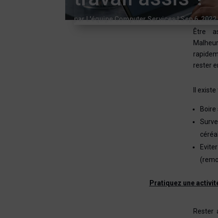
par
L'équipe Computer Services
|
Sep 6, 2022
Être a
Malheur
rapidem
rester e
Il exist
Boire
Survei
céréa
Evite
(remo
Pratiquez une activit
Rester 