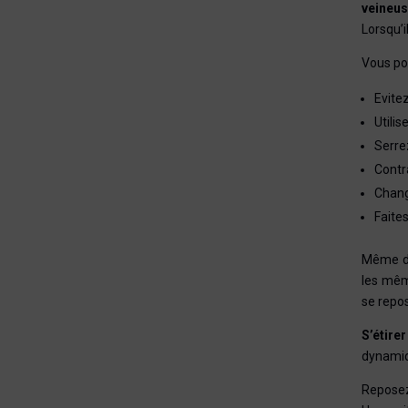
veineu
Lorsqu’i
Vous pou
Evite
Utili
Serre
Contr
Chang
Faite
Même dan
les mêm
se repo
S’étire
dynamiq
Reposez