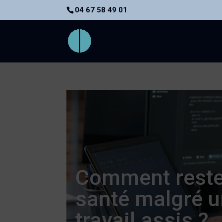
04 67 58 49 01
Comment reste
santé malgré u
travail assis ?