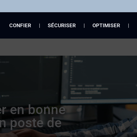
CONFIER
|
SÉCURISER
|
OPTIMISER
|
r en bonne
n poste de