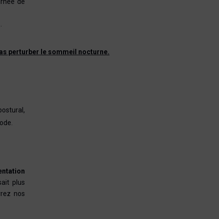
urnée de
.
 pas perturber le sommeil nocturne.
ostural,
iode.
ntation
ait plus
rez nos