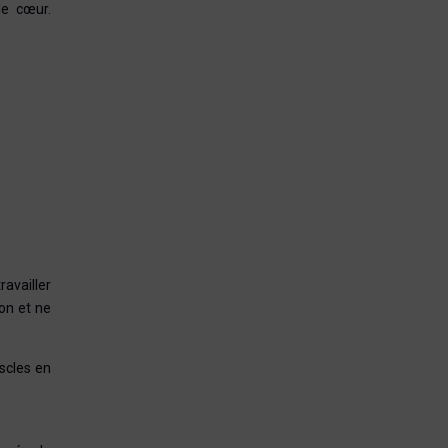
le cœur.
ravailler
on et ne
uscles en