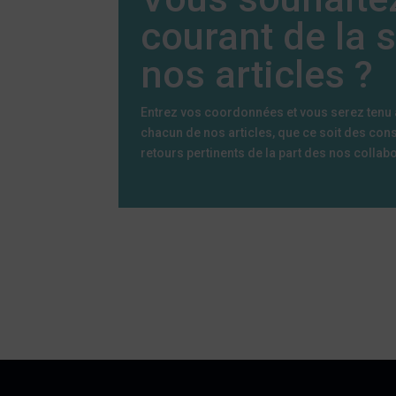
courant de la s
nos articles ?
Entrez vos coordonnées et vous serez tenu a
chacun de nos articles, que ce soit des conse
retours pertinents de la part des nos collab