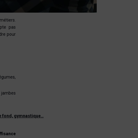
étiers.
opte pas
dre pour
 légumes,
s jambes
 de fond, gymnastique…
ffisance