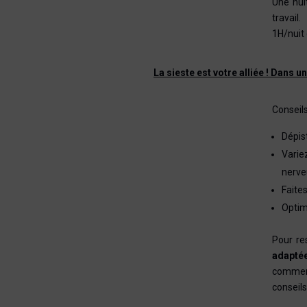
Une nui
travail.
1H/nuit
La sieste est votre alliée ! Dans 
Conseil
Dépis
Varie
nerve
Faite
Optim
Pour re
adapté
commen
conseil