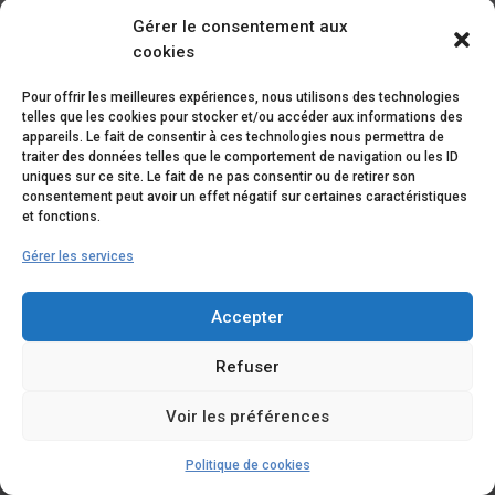
Gérer le consentement aux
cookies
Pour offrir les meilleures expériences, nous utilisons des technologies
telles que les cookies pour stocker et/ou accéder aux informations des
appareils. Le fait de consentir à ces technologies nous permettra de
traiter des données telles que le comportement de navigation ou les ID
uniques sur ce site. Le fait de ne pas consentir ou de retirer son
consentement peut avoir un effet négatif sur certaines caractéristiques
et fonctions.
Gérer les services
Mots de passe :
pourquoi votre
Accepter
entreprise est peut-être
Refuser
en danger (et comment
y remédier)
Voir les préférences
par
L'équipe Computer Services
|
Mai 7, 2026
|
Politique de cookies
Actualité
,
Conseil