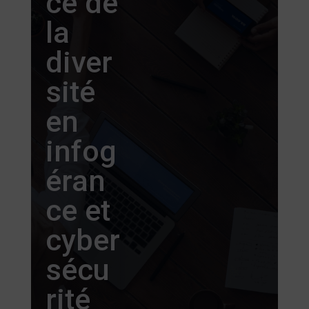
ce de
la
diver
sité
en
infog
éran
ce et
cyber
sécu
rité