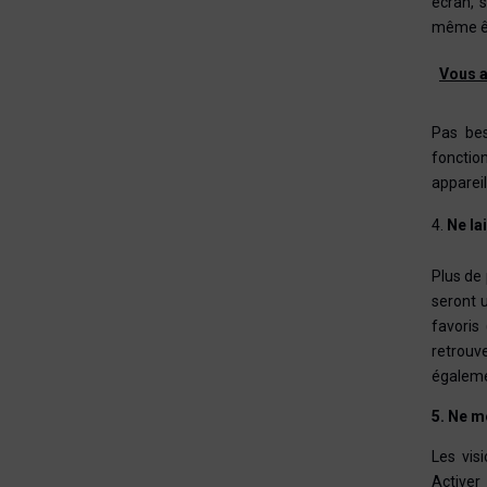
écran, 
même êt
Vous a
Pas bes
fonctio
appareil
Ne la
Plus de 
seront 
favoris
retrouve
égaleme
5. Ne m
Les vis
Activer