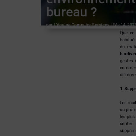
bureau ?
par
L'équipe Computer Services
|
Fév 14, 202
Que ce 
habitués
du maté
biodive
gestes d
comment
différe
1. Supp
Les mail
ou profe
les plus
center 
supprima