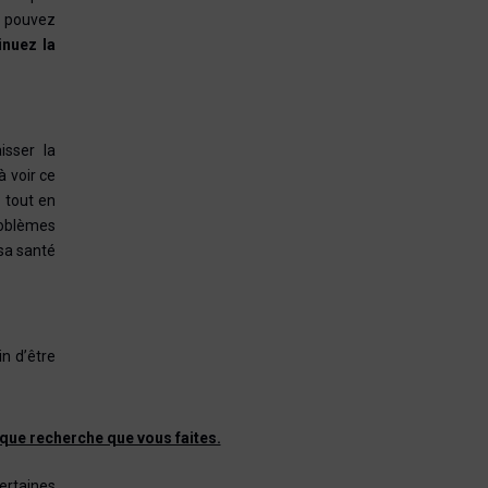
s pouvez
inuez la
isser la
à voir ce
 tout en
roblèmes
 sa santé
n d’être
que recherche que vous faites.
certaines