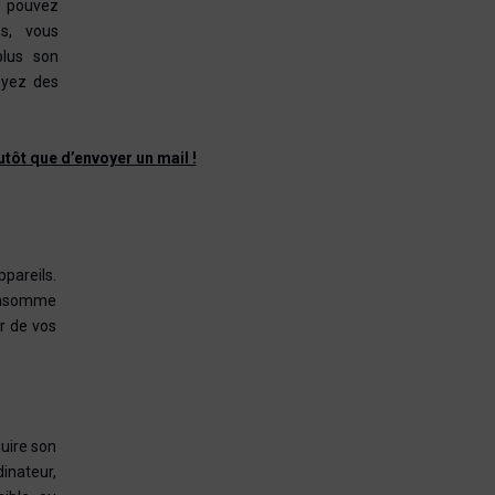
s pouvez
ns, vous
plus son
oyez des
tôt que d’envoyer un mail !
ppareils.
 consomme
ir de vos
duire son
inateur,