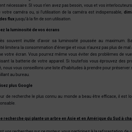
ent nécessaire. SI vous n’en avez pas besoin, vous et vos interlocuteur
e votre caméra ou, si l’utilisation de la caméra est indispensable,
dim
des flux
jusqu’à la fin de son utilisation.
sez la luminosité de vos écrans
très souvent inutile d’avoir sa luminosité poussée au maximum. Ba
té limitera la consommation d’énergie et vous n’aurez pas plus de mal 
che votre écran. Vous pourrez même vous éviter des problèmes de vue
sant la batterie de votre appareil. Si toutefois vous éprouvez des p
, nous vous conseillons une liste d’habitudes à prendre pour préserver
illant au bureau.
ilisez plus Google
ur de recherche le plus connu au monde a beau être efficace, il est loi
onsable.
e recherche qui plante un arbre en Asie et en Amérique du Sud à cha
nt vos recherches sur ce moteur, vous participez à la reforestation de 