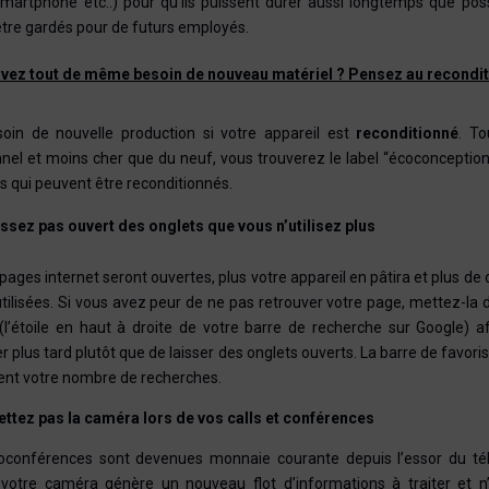
smartphone etc..) pour qu’ils puissent durer aussi longtemps que poss
re gardés pour de futurs employés.
vez tout de même besoin de nouveau matériel ? Pensez au recondit
oin de nouvelle production si votre appareil est
reconditionné
. To
nnel et moins cher que du neuf, vous trouverez le label “écoconception”
s qui peuvent être reconditionnés.
issez pas ouvert des onglets que vous n’utilisez plus
pages internet seront ouvertes, plus votre appareil en pâtira et plus d
utilisées. Si vous avez peur de ne pas retrouver votre page, mettez-la 
 (l’étoile en haut à droite de votre barre de recherche sur Google) af
r plus tard plutôt que de laisser des onglets ouverts. La barre de favoris
nt votre nombre de recherches.
ettez pas la caméra lors de vos calls et conférences
ioconférences sont devenues monnaie courante depuis l’essor du télé
 votre caméra génère un nouveau flot d’informations à traiter et n