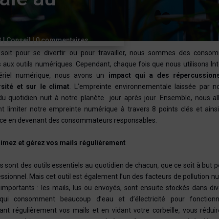
3
|
Conseil
|
0 commentaires
soit pour se divertir ou pour travailler, nous sommes des conso
 aux outils numériques. Cependant, chaque fois que nous utilisons In
riel numérique, nous avons un
impact qui a des répercussions
rsité et sur le climat
. L’empreinte environnementale laissée par no
u quotidien nuit à notre planète jour après jour. Ensemble, nous al
 limiter notre empreinte numérique à travers 8 points clés et ainsi 
nce en devenant des consommateurs responsables.
rimez et gérez vos mails régulièrement
s sont des outils essentiels au quotidien de chacun, que ce soit à but 
ssionnel. Mais cet outil est également l’un des facteurs de pollution 
 importants : les mails, lus ou envoyés, sont ensuite stockés dans di
qui consomment beaucoup d’eau et d’électricité pour fonctio
nt régulièrement vos mails et en vidant votre corbeille, vous rédui