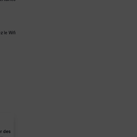
z le Wifi
er des