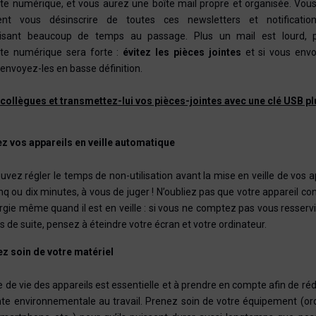
te numérique, et vous aurez une boîte mail propre et organisée. Vou
nt vous désinscrire de toutes ces newsletters et notificatio
sant beaucoup de temps au passage. Plus un mail est lourd, 
te numérique sera forte :
évitez les pièces jointes
et si vous env
envoyez-les en basse définition.
 collègues et transmettez-lui vos pièces-jointes avec une clé USB plu
z vos appareils en veille automatique
vez régler le temps de non-utilisation avant la mise en veille de vos a
inq ou dix minutes, à vous de juger ! N’oubliez pas que votre appareil
rgie même quand il est en veille : si vous ne comptez pas vous resserv
s de suite, pensez à éteindre votre écran et votre ordinateur.
z soin de votre matériel
 de vie des appareils est essentielle et à prendre en compte afin de ré
te environnementale au travail. Prenez soin de votre équipement (ord