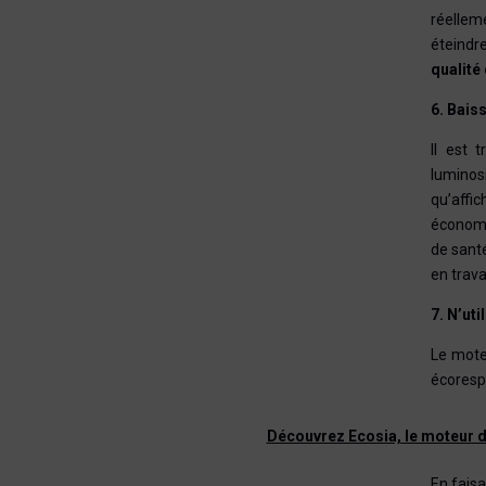
réellem
éteindr
qualité 
6. Bais
Il est 
luminosi
qu’affi
économi
de santé
en trava
7. N’ut
Le mote
écoresp
Découvrez Ecosia, le moteur d
En faisa