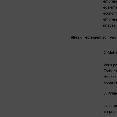
emprein
égaleme
économi
emprein
images, 
Allez directement voir vos
Mette
Vous pou
Trois, c
de l’éne
appareil
Prene
La durée
emprein