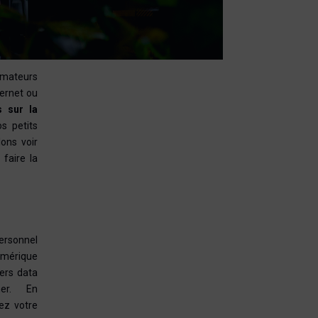
mmateurs
ternet ou
 sur la
s petits
lons voir
faire la
personnel
numérique
vers data
nner. En
rez votre