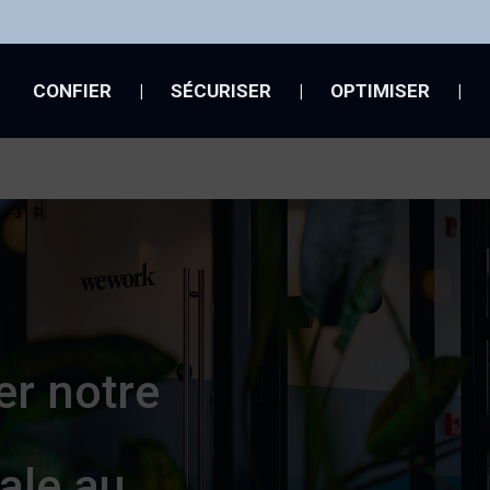
CONFIER
|
SÉCURISER
|
OPTIMISER
|
r notre
ale au