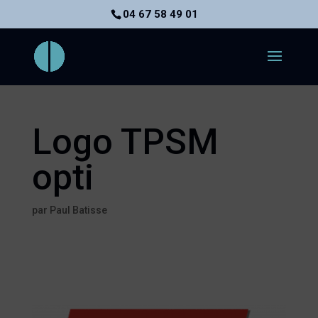
04 67 58 49 01
Logo TPSM
opti
par
Paul Batisse